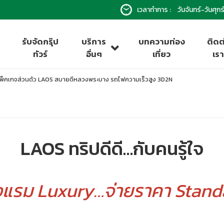
เวลาทำการ :
วันจันทร์-วันศุ
รับจัดกรุ๊ป
บริการ
บทความท่อง
ติดต
ทัวร์
อื่นๆ
เที่ยว
เร
พ็คเกจส่วนตัว LAOS สบายดีหลวงพระบาง รถไฟความเร็วสูง 3D2N
LAOS ทริปดีดี…กับคนรู้ใจ
งแรม Luxury…จ่ายราคา Stand