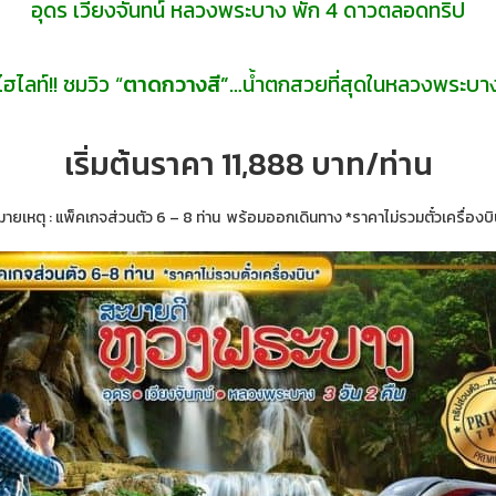
อุดร เวียงจันทน์ หลวงพระบาง พัก 4 ดาวตลอดทริป
ไฮไลท์!! ชมวิว “
ตาดกวางสี”
…น้ำตกสวยที่สุดในหลวงพระบา
เริ่มต้นราคา 11,888 บาท/ท่าน
มายเหตุ : แพ็คเกจส่วนตัว 6 – 8 ท่าน พร้อมออกเดินทาง *ราคาไม่รวมตั๋วเครื่องบิ