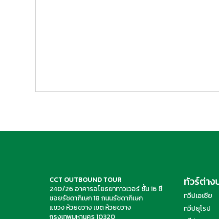
ทัวร์ต่า
CCT OUTBOUND TOUR
240/26 อาคารอโยธยาทาวเวอร์ ชั้น 16 ซี
ทวีปเอเชีย
ซอยรัชดาภิเษก 18 ถนนรัชดาภิเษก
แขวง ห้วยขวาง เขต ห้วยขวาง
ทวีปยุโรป
กรุงเทพมหานคร 10320