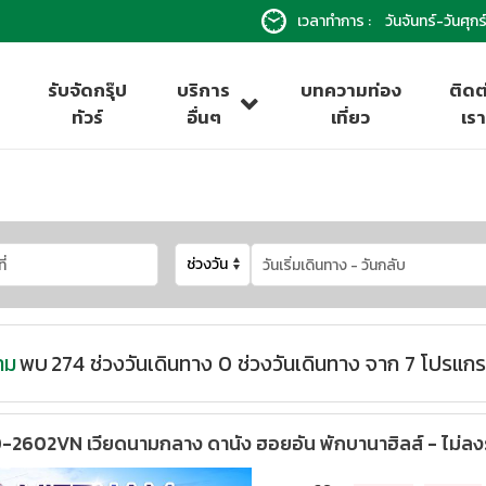
เวลาทำการ :
วันจันทร์-วันศุ
รับจัดกรุ๊ป
บริการ
บทความท่อง
ติดต
ทัวร์
อื่นๆ
เที่ยว
เร
าม
พบ
274
ช่วงวันเดินทาง
0 ช่วงวันเดินทาง จาก 7 โปรแก
2602VN เวียดนามกลาง ดานัง ฮอยอัน พักบานาฮิลส์ - ไม่ลง