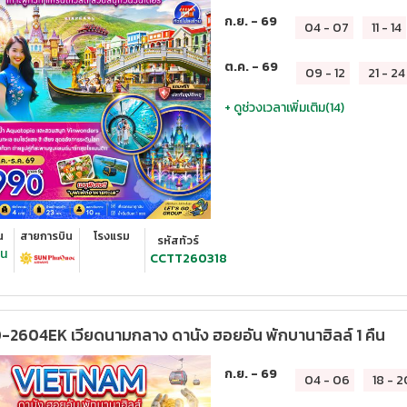
ก.ย. - 69
04
-
07
11
-
14
ต.ค. - 69
09
-
12
21
-
24
+ ดูช่วงเวลาเพิ่มเติม(
14
)
น
สายการบิน
โรงแรม
รหัสทัวร์
ืน
CCTT260318
2604EK เวียดนามกลาง ดานัง ฮอยอัน พักบานาฮิลล์ 1 คืน
ก.ย. - 69
04
-
06
18
-
2