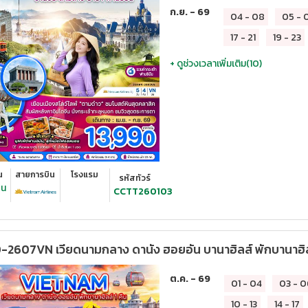
ก.ย. - 69
04
-
08
05
-
17
-
21
19
-
23
+ ดูช่วงเวลาเพิ่มเติม(
10
)
น
สายการบิน
โรงแรม
รหัสทัวร์
ืน
CCTT260103
2607VN เวียดนามกลาง ดานัง ฮอยอัน บานาฮิลส์ พักบานาฮิลส
ต.ค. - 69
01
-
04
03
-
0
10
-
13
14
-
17