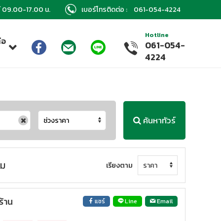
กร์ 09.00-17.00 น.
เบอร์โทรติดต่อ :
061-054-4224
Hotline
่อ
061-054-
า
4224
ค้นหาทัวร์
รม
เรียงตาม
ร้าน
แชร์
Line
Email