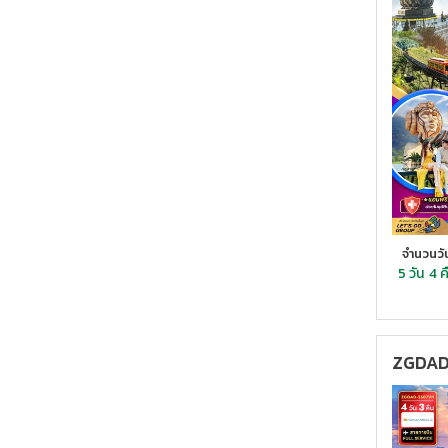
จำนวนวั
5 วัน
4 ค
ZGDAD-