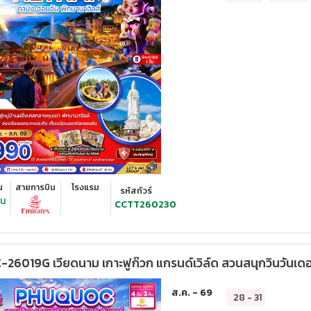
น
สายการบิน
โรงแรม
รหัสทัวร์
ืน
CCTT260230
6019G เวียดนาม เกาะฟูก๊วก แกรนด์เวิล์ด สวนสนุกวินวันเดอร
ส.ค. - 69
28
-
31