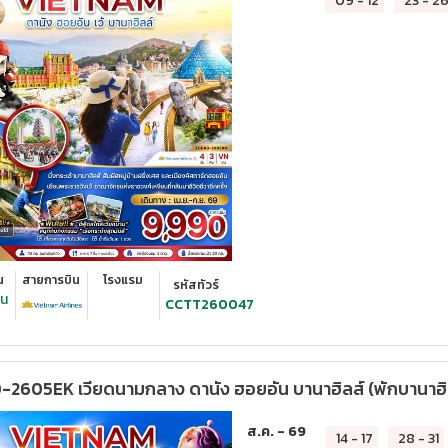
09
-
12
23
-
2
น
สายการบิน
โรงแรม
รหัสทัวร์
ืน
CCTT260047
2605EK เวียดนามกลาง ดานัง ฮอยอัน บานาฮิลส์ (พักบานาฮิลส
ส.ค. - 69
14
-
17
28
-
31