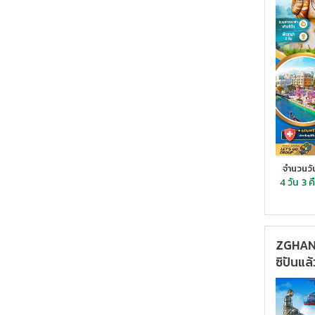
จำนวนวั
4 วัน
3 ค
ZGHAN-
ซิปันแล้