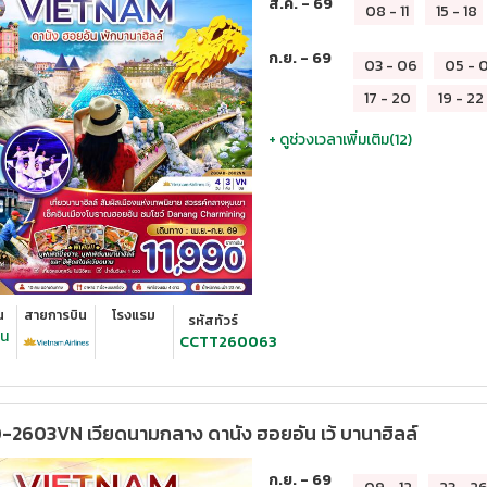
ส.ค. - 69
08
-
11
15
-
18
ก.ย. - 69
03
-
06
05
-
17
-
20
19
-
22
+ ดูช่วงเวลาเพิ่มเติม(
12
)
น
สายการบิน
โรงแรม
รหัสทัวร์
ืน
CCTT260063
2603VN เวียดนามกลาง ดานัง ฮอยอัน เว้ บานาฮิลล์
ก.ย. - 69