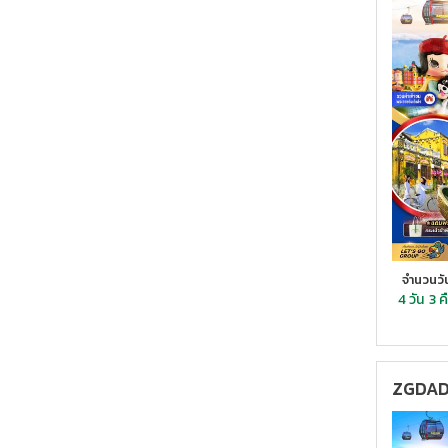
จำนวนวั
4 วัน
3 ค
ZGDAD-