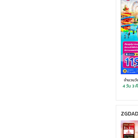
จำนวนวั
4 วัน
3 ค
ZGDAD-