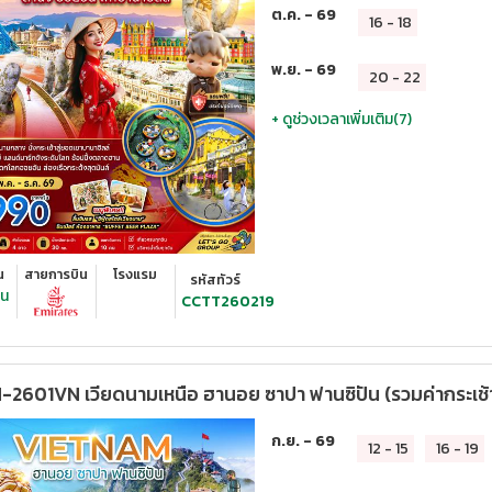
ต.ค. - 69
16
-
18
พ.ย. - 69
20
-
22
+ ดูช่วงเวลาเพิ่มเติม(
7
)
น
สายการบิน
โรงแรม
รหัสทัวร์
ืน
CCTT260219
2601VN เวียดนามเหนือ ฮานอย ซาปา ฟานซิปัน (รวมค่ากระเช้า
ก.ย. - 69
12
-
15
16
-
19