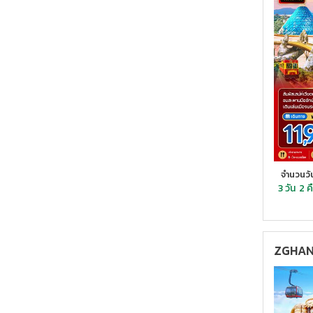
จำนวนวั
3 วัน
2 ค
ZGHAN-