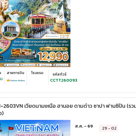
น
สายการบิน
โรงแรม
รหัสทัวร์
ืน
CCTT260093
2603VN เวียดนามเหนือ ฮานอย ตามด๋าว ซาปา ฟานซิปัน (รวม
ว)
ส.ค. - 69
29
-
02