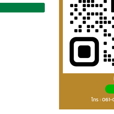
โทร :
061-