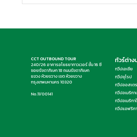
ทัวร์ต่า
CCT OUTBOUND TOUR
240/26 อาคารอโยธยาทาวเวอร์ ชั้น 16 ซี
ทวีปเอเชีย
ซอยรัชดาภิเษก 18 ถนนรัชดาภิเษก
แขวง ห้วยขวาง เขต ห้วยขวาง
ทวีปยุโรป
กรุงเทพมหานคร 10320
ทวีปออสเตร
ทวีปอเมริกาเ
No.11/00141
ทวีปอเมริกาใ
ทวีปแอฟริก