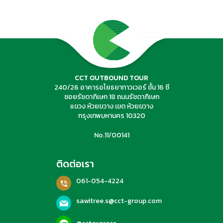
ค้นหาทัวร์
CCT OUTBOUND TOUR
240/26 อาคารอโยธยาทาวเวอร์ ชั้น 16 ซี
ซอยรัชดาภิเษก 18 ถนนรัชดาภิเษก
แขวง ห้วยขวาง เขต ห้วยขวาง
กรุงเทพมหานคร 10320
No.11/00141
ติดต่อเรา
061-054-4224
sawitree.s@cct-group.com