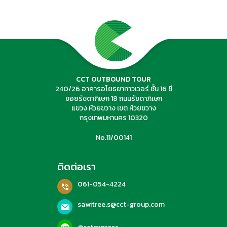
ค้นหาทัวร์
CCT OUTBOUND TOUR
240/26 อาคารอโยธยาทาวเวอร์ ชั้น 16 ซี
ซอยรัชดาภิเษก 18 ถนนรัชดาภิเษก
แขวง ห้วยขวาง เขต ห้วยขวาง
กรุงเทพมหานคร 10320
No.11/00141
ติดต่อเรา
061-054-4224
sawitree.s@cct-group.com