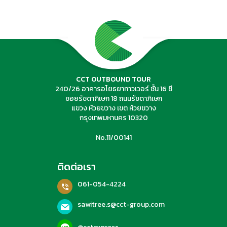
ค้นหาทัวร์
CCT OUTBOUND TOUR
240/26 อาคารอโยธยาทาวเวอร์ ชั้น 16 ซี
ซอยรัชดาภิเษก 18 ถนนรัชดาภิเษก
แขวง ห้วยขวาง เขต ห้วยขวาง
กรุงเทพมหานคร 10320
No.11/00141
ติดต่อเรา
061-054-4224
sawitree.s@cct-group.com