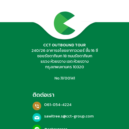
ค้นหาทัวร์
CCT OUTBOUND TOUR
240/26 อาคารอโยธยาทาวเวอร์ ชั้น 16 ซี
ซอยรัชดาภิเษก 18 ถนนรัชดาภิเษก
แขวง ห้วยขวาง เขต ห้วยขวาง
กรุงเทพมหานคร 10320
No.11/00141
ติดต่อเรา
061-054-4224
sawitree.s@cct-group.com