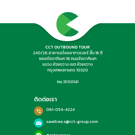
ค้นหาทัวร์
CCT OUTBOUND TOUR
240/26 อาคารอโยธยาทาวเวอร์ ชั้น 16 ซี
ซอยรัชดาภิเษก 18 ถนนรัชดาภิเษก
แขวง ห้วยขวาง เขต ห้วยขวาง
กรุงเทพมหานคร 10320
No.11/00141
ติดต่อเรา
061-054-4224
sawitree.s@cct-group.com