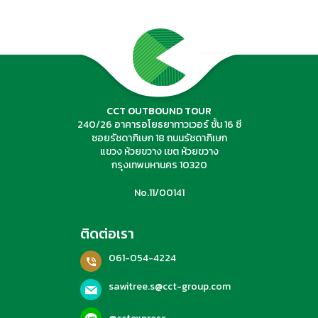
ค้นหาทัวร์
CCT OUTBOUND TOUR
240/26 อาคารอโยธยาทาวเวอร์ ชั้น 16 ซี
ซอยรัชดาภิเษก 18 ถนนรัชดาภิเษก
แขวง ห้วยขวาง เขต ห้วยขวาง
กรุงเทพมหานคร 10320
No.11/00141
ติดต่อเรา
061-054-4224
sawitree.s@cct-group.com