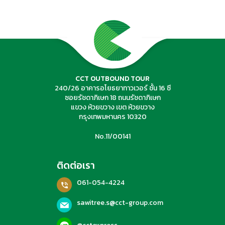
ค้นหาทัวร์
CCT OUTBOUND TOUR
240/26 อาคารอโยธยาทาวเวอร์ ชั้น 16 ซี
ซอยรัชดาภิเษก 18 ถนนรัชดาภิเษก
แขวง ห้วยขวาง เขต ห้วยขวาง
กรุงเทพมหานคร 10320
No.11/00141
ติดต่อเรา
061-054-4224
sawitree.s@cct-group.com