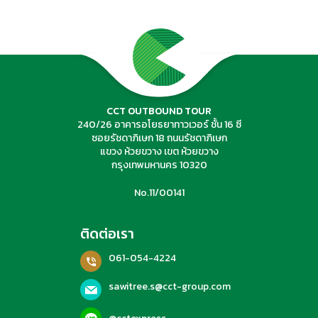
ค้นหาทัวร์
CCT OUTBOUND TOUR
240/26 อาคารอโยธยาทาวเวอร์ ชั้น 16 ซี
ซอยรัชดาภิเษก 18 ถนนรัชดาภิเษก
แขวง ห้วยขวาง เขต ห้วยขวาง
กรุงเทพมหานคร 10320
No.11/00141
ติดต่อเรา
061-054-4224
sawitree.s@cct-group.com