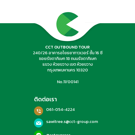
ค้นหาทัวร์
CCT OUTBOUND TOUR
240/26 อาคารอโยธยาทาวเวอร์ ชั้น 16 ซี
ซอยรัชดาภิเษก 18 ถนนรัชดาภิเษก
แขวง ห้วยขวาง เขต ห้วยขวาง
กรุงเทพมหานคร 10320
No.11/00141
ติดต่อเรา
061-054-4224
sawitree.s@cct-group.com