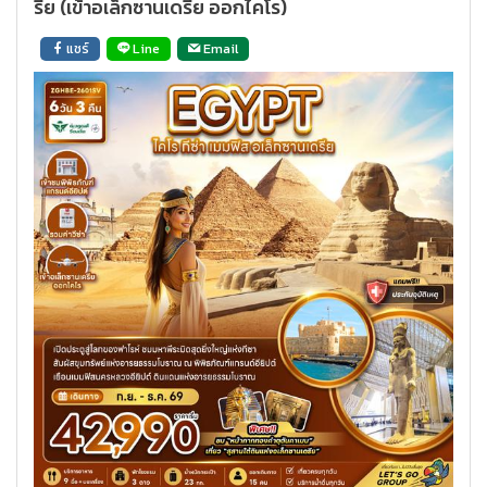
รีย (เข้าอเล็กซานเดรีย ออกไคโร)
แชร์
Line
Email
ค้นหาทัวร์