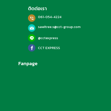
ติดต่อเรา
061-054-4224
sawitree.s@cct-group.com
@cctexpress
CCT EXPRESS
Fanpage