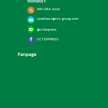
ติดต่อเรา
061-054-4224
sawitree.s@cct-group.com
@cctexpress
CCT EXPRESS
Fanpage